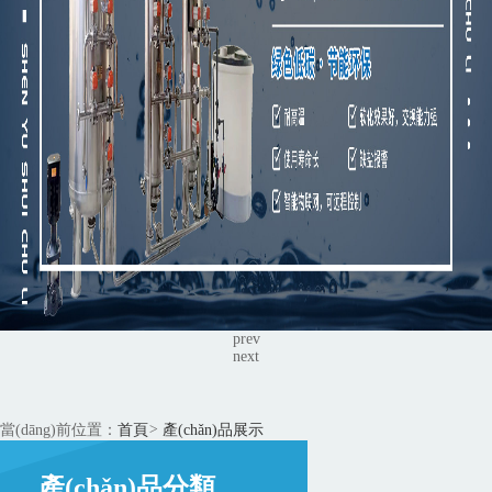
prev
next
當(dāng)前位置：
首頁
>
產(chǎn)品展示
產(chǎn)品分類