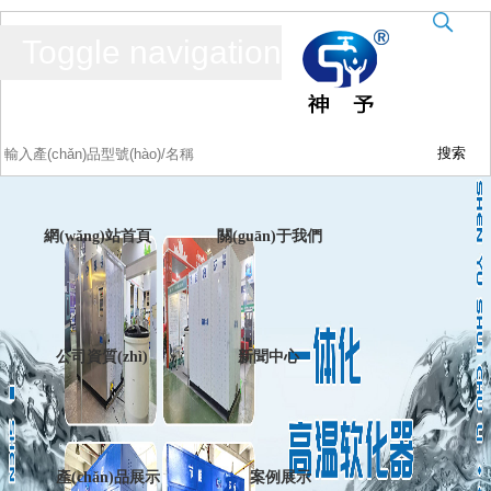
Toggle navigation
網(wǎng)站首頁
關(guān)于我們
公司資質(zhì)
新聞中心
產(chǎn)品展示
案例展示