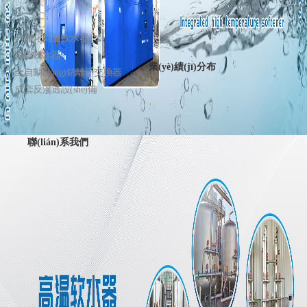
一體化高溫軟水器
高溫軟水器
業(yè)績(jī)分布
全自動(dòng)鈉離子交換器
成套反滲透設(shè)備
聯(lián)系我們