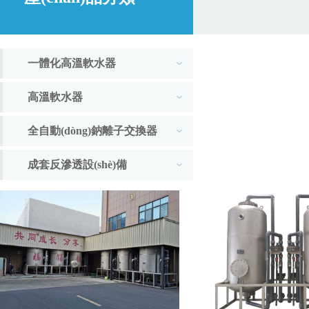
一體化高溫軟水器
高溫軟水器
全自動(dòng)鈉離子交換器
成套反滲透設(shè)備