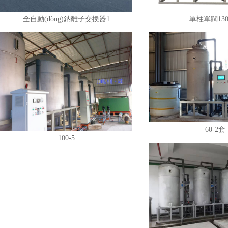
全自動(dòng)鈉離子交換器1
單柱單閥1300
60-2套
100-5