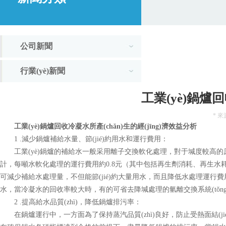
公司新聞
行業(yè)新聞
工業(yè)鍋爐回
* 來源
工業(yè)鍋爐回收冷凝水所產(chǎn)生的經(jīng)濟效益分析
1 .減少鍋爐補給水量、節(jié)約用水和運行費用：
工業(yè)鍋爐的補給水一般采用離子交換軟化處理，對于堿度較高的原水還需采
計，每噸水軟化處理的運行費用約0.8元（其中包括再生劑消耗、再生水耗、樹脂
可減少補給水處理量，不但能節(jié)約大量用水，而且降低水處理運行費用
水，當冷凝水的回收率較大時，有的可省去降堿處理的氫離交換系統(tǒng)
2 .提高給水品質(zhì)，降低鍋爐排污率：
在鍋爐運行中，一方面為了保持蒸汽品質(zhì)良好，防止受熱面結(jié)垢