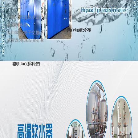
一體化高溫軟水器
高溫軟水器
業(yè)績分布
全自動鈉離子交換器
成套反滲透設(shè)備
聯(lián)系我們