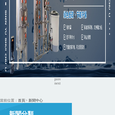
prev
next
當前位置：
首頁
>
新聞中心
新聞分類